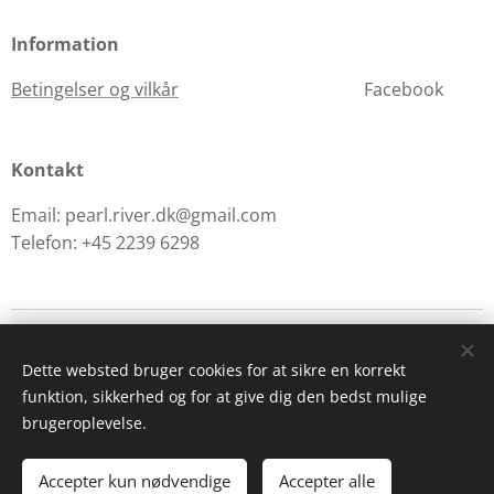
Information
Betingelser og vilkår
Facebook
Kontakt
Email: pearl.river.dk@gmail.com
Telefon: +45 2239 6298
© 2015 -2025 Pearl River I/S. Porsvej 4 8220 Brabrand - CVR. 36599855
Dette websted bruger cookies for at sikre en korrekt
funktion, sikkerhed og for at give dig den bedst mulige
Cookies
brugeroplevelse.
Tilføj til kurven
Accepter kun nødvendige
Accepter alle