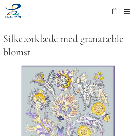
Silketørklæde med granatæble
blomst